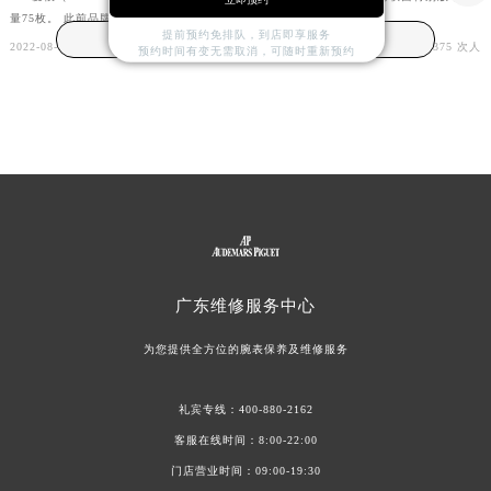
量75枚。 此前品牌曾发布多款国家/地...
详细
提前预约免排队，到店即享服务
广东爱彼客服：
400-880-2162
2022-08-25
标签：
爱彼手表
,
爱彼手表限量版
375 次人
预约时间有变无需取消，可随时重新预约
广东
维修服务中心
为您提供全方位的腕表保养及维修服务
礼宾专线：
400-880-2162
客服在线时间：8:00-22:00
门店营业时间：09:00-19:30