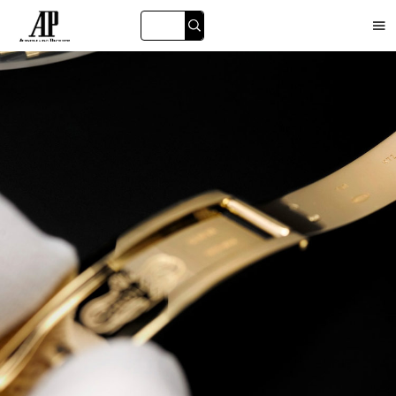

海珠区
白云区
黄埔区
番禺