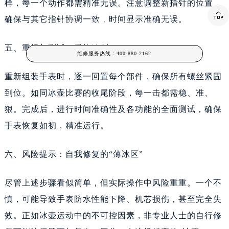
样，每一个动作都需精准无误。注意调整新指针的位置，
在一个风和日丽的下午，想象自己正站在冰壶赛道上，手中握着那枚珍贵的爱彼手表，而

确保与其它指针协调一致，时间显示准确无误。
不是冰壶石。突然间，一个不经意的碰撞，手表
五、重组与测试：最终冲刺
维修服务热线：
400-880-2162
重新组装手表时，逐一回置每个部件，确保所有螺丝紧固
到位。如同冰壶比赛的收尾阶段，每一击都需稳、准、
狠。完成后，进行时间准确性及各功能的全面测试，确保
手表恢复如初，精准运行。
六、风险提示：自我修复的“薄冰区”
尽管上述步骤看似简单，但实际操作中风险重重。一个不
慎，可能导致手表防水性能下降、机芯损伤，甚至完全失
效。正如冰壶运动中的不可控因素，非专业人士的自行修