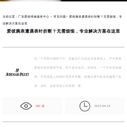
当前位置：
广东爱彼维修服务中心
>
常见问题
> 爱彼腕表遭遇表针折断？无需烦恼，专
业解决方案在这里
爱彼腕表遭遇表针折断？无需烦恼，专业解决方案在这里
在一个风和日丽的下午，想象自己正站在冰壶赛道上，手中握着
那枚珍贵的爱彼手表，而不是冰壶石。突然间，一个不经意的碰
撞，手表表盘上的指针竟意外折断，就像比赛中的冰壶偏离了轨
道。这时，你是否会心生疑惑：爱…

183 次
2025-04-19