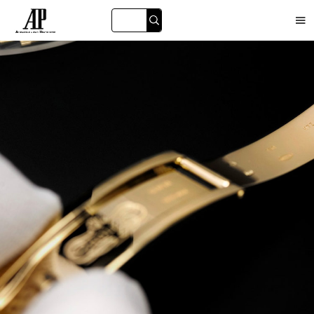

海珠区
白云区
黄埔区
番禺