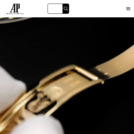

海珠区
白云区
黄埔区
番禺